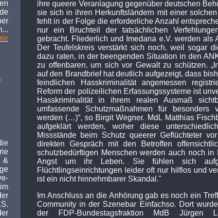
den
ihre queere Veranlagung gegenüber deutschen Behör
de
sie sich in ihren Herkunftsländern mit einer solche
her
fehlt in der Folge die erforderliche Anzahl entspre
...
nur ein Bruchteil der tatsächlichen Verfehlung
rie
gebracht. Fliederlich und Imedana e.V. werden als 
Der Teufelskreis verstärkt sich noch, weil sogar 
dazu raten, in der beengenden Situation in den AN
zu offenbaren, um sich vor Gewalt zu schützen. „
auf den Brandbrief hat deutlich aufgezeigt, dass bis
)
feindlichen Hasskriminalität angemessen registrie
Reform der polizeilichen Erfassungssysteme ist unve
Hasskriminalität in ihrem realen Ausmaß sicht
umfassende Schutzmaßnahmen für besonders vuln
werden (…)“, so Birgit Wegner. MdL
Matthias Fisch
aufgeklärt werden, woher diese unterschiedl
Missstände beim Schutz queerer Geflüchteter vor
die
direkten Gespräch mit den Betroffen offensicht
ie
schutzbedürftigen Menschen werden auch noch in
 &
Angst um ihr Leben. Sie fühlen sich auf
ege
Flüchtlingseinrichtungen leider oft nur hilflos und 
e-
ist ein nicht hinnehmbarer Skandal."
im
Im Anschluss an die Anhörung gab es noch ein Tref
er
Community in der Szenebar Einfachso. Dort wurde
S.
der FDP-Bundestagsfraktion MdB Jürgen Le
er