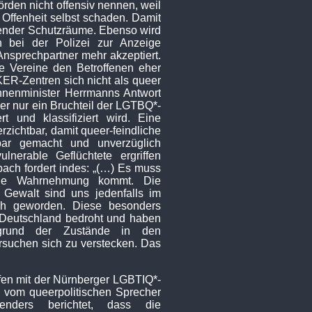
den nicht offensiv nennen, weil
n Offenheit selbst schaden. Damit
chender Schutzräume. Ebenso wird
en bei der Polizei zur Anzeige
Ansprechpartner mehr akzeptiert.
die Vereine den Betroffenen eher
KER-Zentren sich nicht als queer
Innenminister Herrmanns Antwort
her nur ein Bruchteil der LGTBQ*-
rt und klassifiziert wird. Eine
rzichtbar, damit queer-feindliche
bar gemacht und unverzüglich
erable Geflüchtete ergriffen
bach fordert indes: „(…) Es muss
iche Wahrnehmung kommt. Die
 Gewalt sind uns jedenfalls im
lich geworden. Diese besonders
 Deutschland bedroht und haben
grund der Zustände in den
versuchen sich zu verstecken. Das
fen mit der Nürnberger LGBTIQ*-
 vom queerpolitischen Sprecher
nders berichtet, dass die