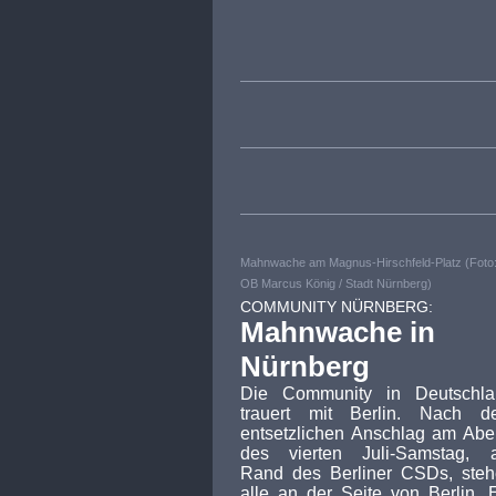
Mahnwache am Magnus-Hirschfeld-Platz (Foto
OB Marcus König / Stadt Nürnberg)
COMMUNITY NÜRNBERG:
Mahnwache in
Nürnberg
Die Community in Deutschla
trauert mit Berlin. Nach d
entsetzlichen Anschlag am Ab
des vierten Juli-Samstag, 
Rand des Berliner CSDs, ste
alle an der Seite von Berlin. 