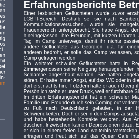
Erfahrungsberichte Betr
ie
en
Einer lesbischen Geflüchteten wurde zuvor erzä
 es
LGBTI-Bereich. Deshalb sei sie nach Bamberg
Aus
Kommunikationsversuchen, wurde sie mangel
ie
Frauenbereich untergebracht. Sie habe Angst, de
am
hineingelassen, ihre Freundin, mit kurzen Haaren, a
ig
Tag im Camp unterwegs, damit ihr nichts passiert
os
andere Geflüchtete aus Georgien, u.a. für ein
21-
anderen bedroht, er solle das Camp verlassen, 
en
Camp getragen werden.
it
Ein weiterer schwuler Geflüchteter hatte in R
ei
Zimmergenossen seine Neigung herausgefunden hat
er
Schlampe angeschaut worden. Sie hätten angefa
n-
stören. Er hatte immer Angst, auf das WC oder in d
um
dort erst nachts hin. Trotzdem hätte er auch Übergrif
Persönlich stehe er unter Druck, weil er furchtbare Si
Im dritten Erfahrungsbericht hat ein schwuler Ma
Familie und Freunde durch sein Coming out verloren
zu Fuß nach Deutschland gelaufen, in der 
Schwierigkeiten. Doch er sei in den Camps ausgelac
und habe bestehende Kontakte verloren. Aus An
duschen. Inzwischen kamen Depressionen dazu. Er
er sich in einem freien Land weiterhin verstecken
ertragen und freut sich auf das Queer Café Int