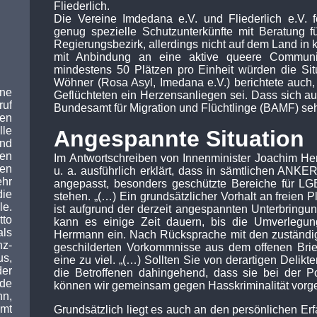
Fliederlich.
Die Vereine Imdedana e.V. und Fliederlich e.V. 
genug spezielle Schutzunterkünfte mit Beratung f
Regierungsbezirk, allerdings nicht auf dem Land in 
mit Anbindung an eine aktive queere Communi
mindestens 50 Plätzen pro Einheit würden die Situ
Wöhner (Rosa Asyl, Imedana e.V.) berichtete auch
ine
Geflüchteten ein Herzensanliegen sei. Dass sich 
ruf
Bundesamt für Migration und Flüchtlinge (BAMF) seh
en
lle
Angespannte Situation
und
ten
Im Antwortschreiben von Innenminister Joachim Her
en
u. a. ausführlich erklärt, dass in sämtlichen ANKE
hr
angepasst, besonders geschützte Bereiche für LGB
die
stehen. „(…) Ein grundsätzlicher Vorhalt an freien 
e.
ist aufgrund der derzeit angespannten Unterbringun
to
kann es einige Zeit dauern, bis die Umverlegun
ls
Herrmann ein. Nach Rücksprache mit den zuständig
z-
geschilderten Vorkommnisse aus dem offenen Brief 
s,
eine zu viel. „(…) Sollten Sie von derartigen Delikte
er
die Betroffenen dahingehend, dass sie bei der Po
ede
können wir gemeinsam gegen Hasskriminalität vorg
nn,
mt
Grundsätzlich liegt es auch an den persönlichen Erf