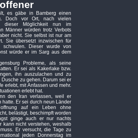
offener
hlt, es gäbe in Bamberg einen
. Doch vor Ort, nach vielen
s dieser Möglichkeit nun im
nn Männer würden trotz Verbots
ber nicht. Sie selbst ist nur am
. Sie übersetzt inzwischen für
en schwulen. Dieser wurde von
sonst würde er im Sarg aus dem
egensburg Probleme, als seine
ten. Er sei als Kakerlake bzw.
ngen, ihn auszulachen und zu
ie Dusche zu gehen. Darum sei er
fe erlebt, mit Anfassen und mehr.
tuationen erlebt hat.
nn den Iran verlassen, weil er
 hatte. Er sei durch neun Länder
Hoffnung auf ein Leben ohne
ht, belästigt, beschimpft worden
gst ginge auch er nur nachts
 kann nicht verstehen, weshalb
 muss. Er versucht, die Tage zu
ernational jeden Donnerstag im