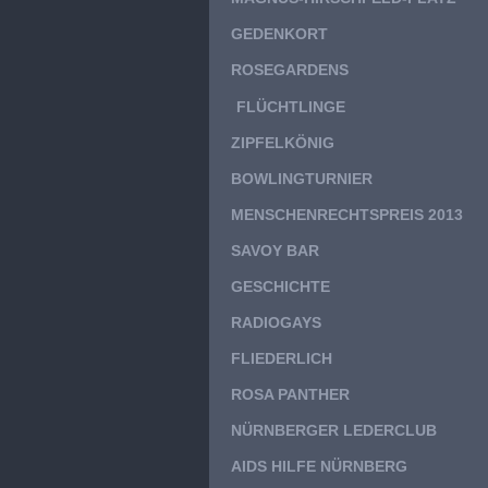
GEDENKORT
ROSEGARDENS
FLÜCHTLINGE
ZIPFELKÖNIG
BOWLINGTURNIER
MENSCHENRECHTSPREIS 2013
SAVOY BAR
GESCHICHTE
RADIOGAYS
FLIEDERLICH
ROSA PANTHER
NÜRNBERGER LEDERCLUB
AIDS HILFE NÜRNBERG