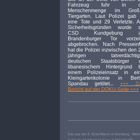
Fahrzeug fuhr in d
Menschenmenge im Groß
Tiergarten. Laut Polizei gab
eine Tote und 29 Verletzte. 
Sicherheitsgründen wurde d
CSD Kundgebung 
Brandenburger Tor vorzeit
abgebrochen. Nach Presseinf
hat die Polizei inzwischen den 
jährigen tatverdächtig
deutschen Staatsbürger m
libanesischem Hintergrund b
einem Polizeieinsatz in ein
Kleingartenkolonie in Berli
Spandau getötet...
+++ Z
Bericht auf der DOKU-Seite +++
Das war der 8. Dyke*March in Nürnberg - Mehr