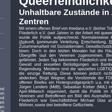
Queerfeindlichke
Unhaltbare Zustände i
Zentren
Mit einem offenen Brief von Imedana e.V. (bisher Tr
Fliederlich e.V. (seit Jahren in der Arbeit mit quee
wurde die Politik aufgeschreckt. Normalerweis
(
An
kunft,
k
ommunale Verteilung,
E
ntscheidung,
R
Zusammenarbeit mit Sozialdiensten, Gewaltschutzko
lösen. Doch in den letzten Monaten hat die Häufi
Übergriffe laut den Vereinen zugenommen. Be
gefährdet. Jeden Tag bekommen Fliederlich und Im
:
Gewalt und sexuellen Belästigungen aus Bamb
Regensburg. Meistens sind die speziellen LGBTIQ*
die einzige Rettung. Diese können jedoch nich
abdecken. Birgit Wegner, die Vorsitzende der FD
offenen Briefes ein Hintergrundgespräch u.a. mit
Jürgen Lenders (MdB), Sebastian Körber (MdL) im
nd
April-Mittwoch organisiert, damit die Politik i
em
Vereinen und Betroffenen ein Bild des Ausmaßes
end
Fliederlich war Geschäftsführer Michael Glas 
am
Wöhner, sowie drei betroffene Geflüchtete.
hen
Ein