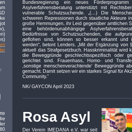
Bundesregierung ein neues Förderprogramm 
en
Asylverfahrensberatung unterstützt mit Rechtsb
ium
vulnerable Schutzsuchende. „(…) Die Mensche
CSD
schweren Repressionen durch staatliche Akteure in
ke
große Hemmungen, ihr Leid gegenüber amtlichen Ste
ot
eine behördenunabhängige Asylverfahrensber
v),
Bedürfnisse von Schutzsuchenden, die aufgrund
en)
geflohen sind, können so besser erkannt und im
s)
werden“, betont Lenders. „Mit der Ergänzung von 
um
aktuell das Strafgesetzbuch. Hasskriminalität wird k
er
die Beweggründe geschlechtsspezifisch oder ge
gerichtet sind. Frauenhass, Homo- und Transfei
‚sonstige menschenverachtende‘ Beweggründe abg
g
gemacht. Damit setzen wir ein starkes Signal für Ak
Community."
NK/ GAYCON April 2023
d
Rosa Asyl
rte
ie
er
80
Der Verein IMEDANA e.V. war seit