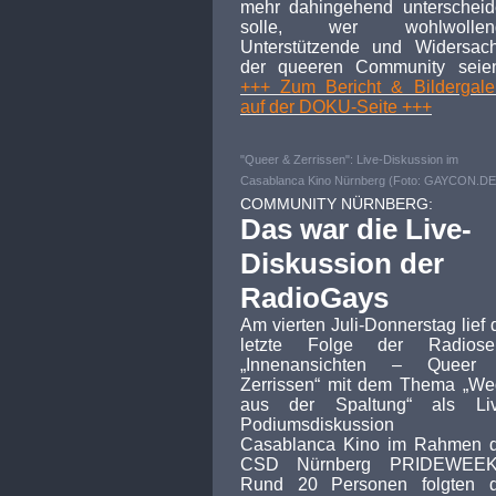
mehr dahingehend unterschei
solle, wer wohlwollen
Unterstützende und Widersac
der queeren Community seien
+++ Zum Bericht & Bildergale
auf der DOKU-Seite +++
"Queer & Zerrissen": Live-Diskussion im
Casablanca Kino Nürnberg (Foto: GAYCON.DE
COMMUNITY NÜRNBERG:
Das war die Live-
Diskussion der
RadioGays
Am vierten Juli-Donnerstag lief 
letzte Folge der Radioser
„Innenansichten – Queer
Zerrissen“ mit dem Thema „W
aus der Spaltung“ als Liv
Podiumsdiskussion 
Casablanca Kino im Rahmen d
CSD Nürnberg PRIDEWEEK
Rund 20 Personen folgten d