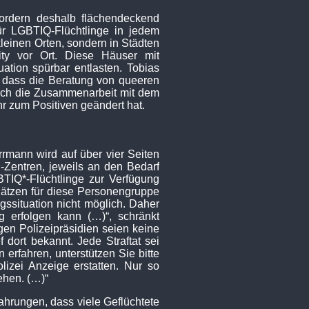
fordern deshalb flächendeckend
ür LGBTIQ-Flüchtlinge in jedem
kleinen Orten, sondern in Städten
ty vor Ort. Diese Häuser mit
ation spürbar entlasten. Tobias
, dass die Beratung von queeren
auch die Zusammenarbeit mit dem
r zum Positiven geändert hat.
rmann wird auf über vier Seiten
R-Zentren, jeweils an den Bedarf
TIQ*-Flüchtlinge zur Verfügung
Plätzen für diese Personengruppe
gssituation nicht möglich. Daher
g erfolgen kann (…)“, schränkt
en Polizeipräsidien seien keine
dort bekannt. Jede Straftat sei
n erfahren, unterstützen Sie bitte
lizei Anzeige erstatten. Nur so
ehen. (…)“
ahrungen, dass viele Geflüchtete