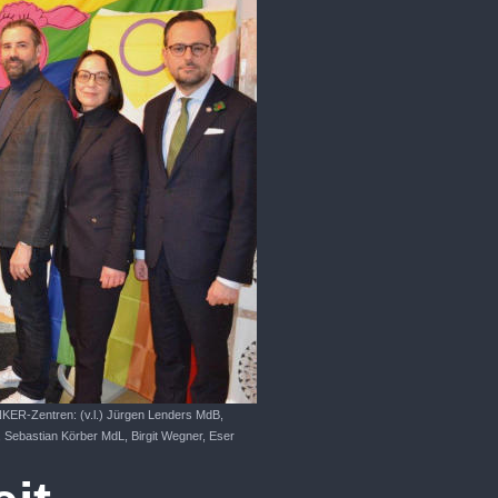
ANKER-Zentren: (v.l.) Jürgen Lenders MdB,
Sebastian Körber MdL, Birgit Wegner, Eser