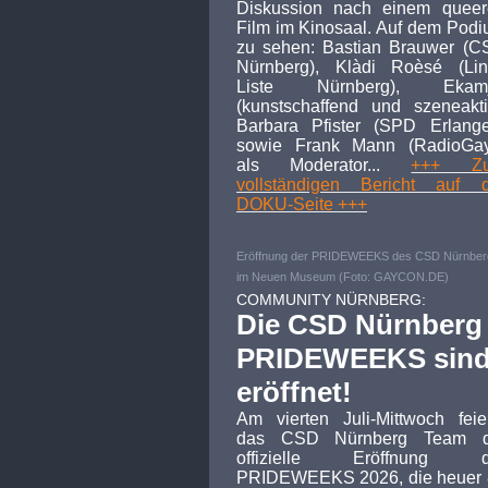
Diskussion nach einem queer
Film im Kinosaal. Auf dem Pod
zu sehen: Bastian Brauwer (
Nürnberg), Klàdi Roèsé (Lin
Liste Nürnberg), Ekamj
(kunstschaffend und szeneakti
Barbara Pfister (SPD Erlang
sowie Frank Mann (RadioGay
als Moderator...
+++ Z
vollständigen Bericht auf d
DOKU-Seite +++
Eröffnung der PRIDEWEEKS des CSD Nürnber
im Neuen Museum (Foto: GAYCON.DE)
COMMUNITY NÜRNBERG:
Die CSD Nürnberg
PRIDEWEEKS sin
eröffnet!
Am vierten Juli-Mittwoch feie
das CSD Nürnberg Team d
offizielle Eröffnung d
PRIDEWEEKS 2026, die heuer 