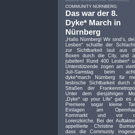
lesbische Sichtbarkeit (Foto: GAYCON.DE)
COMMUNITY NÜRNBERG:
Das war der 8.
Dyke* March in
Nürnberg
„Hallo Nürnberg! Wir sind’s, de
Lesben“ schallte der Schlacht
zur Sichtbarkeit laut aus d
Boxen durch die City, und a
jubelten! Rund 400 Lesben* 
Unterstützende zogen am vier
Juli-Samstag beim acht
dyke*march Nürnberg für me
lesbische Sichtbarkeit durch 
Straßen der Frankenmetropol
Unter dem diesjährigen Mot
„
Dyke* up your Life“
gab es a
Premiere sogar kleine Tan
Einlagen am Opernhau
Kornmarkt und vor d
Lorenzkirche. Bei der Auftaktr
appellierte Christine Burma
dass die Community insgesa