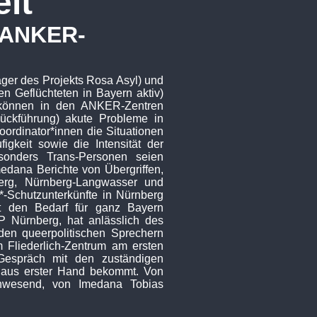
it
n ANKER-
äger des Projekts Rosa Asyl) und
ren Geflüchteten in Bayern aktiv)
e können in den ANKER-Zentren
ückführung) akute Probleme in
ordinator*innen die Situationen
gkeit sowie die Intensität der
sonders Trans-Personen seien
edana Berichte von Übergriffen,
erg, Nürnberg-Langwasser und
-Schutzunterkünfte in Nürnberg
t den Bedarf für ganz Bayern
P Nürnberg, hat anlässlich des
 den queerpolitischen Sprechern
 Fliederlich-Zentrum am ersten
m Gespräch mit den zuständigen
 aus erster Hand bekommt. Von
anwesend, von Imedana Tobias