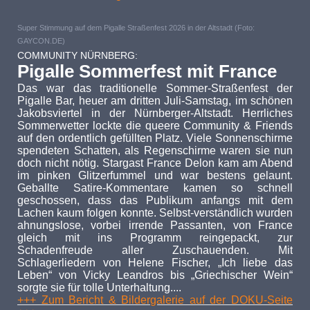
Super Stimmung auf dem Pigalle Straßenfest 2026 in der Altstadt (Foto:
GAYCON.DE)
COMMUNITY NÜRNBERG:
Pigalle Sommerfest mit France
Das war das traditionelle Sommer-Straßenfest der
Pigalle Bar, heuer am dritten Juli-Samstag, im schönen
Jakobsviertel in der Nürnberger-Altstadt. Herrliches
Sommerwetter lockte die queere Community & Friends
auf den ordentlich gefüllten Platz. Viele Sonnenschirme
spendeten Schatten, als Regenschirme waren sie nun
doch nicht nötig. Stargast France Delon kam am Abend
im pinken Glitzerfummel und war bestens gelaunt.
Geballte Satire-Kommentare kamen so schnell
geschossen, dass das Publikum anfangs mit dem
Lachen kaum folgen konnte. Selbst-verständlich wurden
ahnungslose, vorbei irrende Passanten, von France
gleich mit ins Programm reingepackt, zur
Schadenfreude aller Zuschauenden. Mit
Schlagerliedern von Helene Fischer, „Ich liebe das
Leben“ von Vicky Leandros bis „Griechischer Wein“
sorgte sie für tolle Unterhaltung....
+++ Zum Bericht & Bildergalerie auf der DOKU-Seite