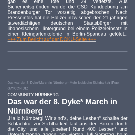
gab es eine Tote und 29 Verletzte. Aus
Sicherheitsgründen wurde die CSD Kundgebung am
Brandenburger Tor vorzeitig abgebrochen. Nach
Presseinfos hat die Polizei inzwischen den 21-jährigen
tatverdächtigen deutschen Staatsbürger mit
libanesischem Hintergrund bei einem Polizeieinsatz in
einer Kleingartenkolonie in Berlin-Spandau getötet...
+++ Zum Bericht auf der DOKU-Seite +++
Das war der 8. Dyke*March in Nürnberg - Mehr lesbische Sichtbarkeit (Foto:
GAYCON.DE)
COMMUNITY NÜRNBERG:
Das war der 8. Dyke* March in
Nürnberg
„Hallo Nürnberg! Wir sind’s, deine Lesben“ schallte der
Schlachtruf zur Sichtbarkeit laut aus den Boxen durch
die City, und alle jubelten! Rund 400 Lesben* und
Unterstützende zogen am vierten Juli-Samstag beim