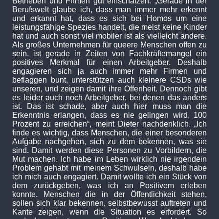
Betrieben und Firmen gut einschätzen. „Gerade in der
Berufswelt glaube ich, dass man immer mehr erkennt
und erkannt hat, dass es sich bei Homos um eine
leistungsfähige Spezies handelt, die meist keine Kinder
hat und auch sonst viel mobiler ist als vielleicht andere.
Als großes Unternehmen für queere Menschen offen zu
sein, ist gerade in Zeiten von Fachkräftemangel ein
positives Merkmal für einen Arbeitgeber. Deshalb
engagieren sich ja auch immer mehr Firmen und
beflaggen bunt, unterstützen auch kleinere CSDs wie
unseren, und zeigen damit ihre Offenheit. Dennoch gibt
es leider auch noch Arbeitgeber, bei denen das anders
ist. Das ist schade, aber auch hier muss man die
Erkenntnis erlangen, dass es nie gelingen wird, 100
Prozent zu erreichen“, meint Dieter nachdenklich. „Ich
finde es wichtig, dass Menschen, die einer besonderen
Aufgabe nachgehen, sich zu dem bekennen, was sie
sind. Damit werden diese Personen zu Vorbildern, die
Mut machen. Ich habe im Leben wirklich nie irgendein
Problem gehabt mit meinem Schwulsein, deshalb habe
ich mich auch engagiert. Damit wollte ich ein Stück von
dem zurückgeben, was ich an Positivem erleben
konnte. Menschen die in der Öffentlichkeit stehen,
sollen sich klar bekennen, selbstbewusst auftreten und
Kante zeigen, wenn die Situation es erfordert. So