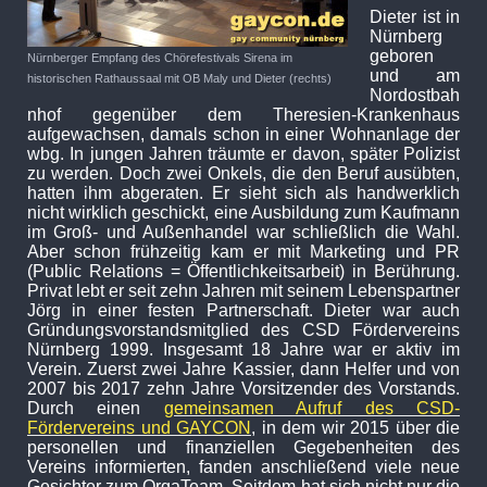
Dieter ist in
Nürnberg
geboren
Nürnberger Empfang des Chörefestivals Sirena im
und am
historischen Rathaussaal mit OB Maly und Dieter (rechts)
Nordostbah
nhof gegenüber dem Theresien-Krankenhaus
aufgewachsen, damals schon in einer Wohnanlage der
wbg. In jungen Jahren träumte er davon, später Polizist
zu werden. Doch zwei Onkels, die den Beruf ausübten,
hatten ihm abgeraten. Er sieht sich als handwerklich
nicht wirklich geschickt, eine Ausbildung zum Kaufmann
im Groß- und Außenhandel war schließlich die Wahl.
Aber schon frühzeitig kam er mit Marketing und PR
(Public Relations = Öffentlichkeitsarbeit) in Berührung.
Privat lebt er seit zehn Jahren mit seinem Lebenspartner
Jörg in einer festen Partnerschaft. Dieter war auch
Gründungsvorstandsmitglied des CSD Fördervereins
Nürnberg 1999. Insgesamt 18 Jahre war er aktiv im
Verein. Zuerst zwei Jahre Kassier, dann Helfer und von
2007 bis 2017 zehn Jahre Vorsitzender des Vorstands.
Durch einen
gemeinsamen Aufruf des CSD-
Fördervereins und GAYCON
, in dem wir 2015 über die
personellen und finanziellen Gegebenheiten des
Vereins informierten, fanden anschließend viele neue
Gesichter zum OrgaTeam. Seitdem hat sich nicht nur die