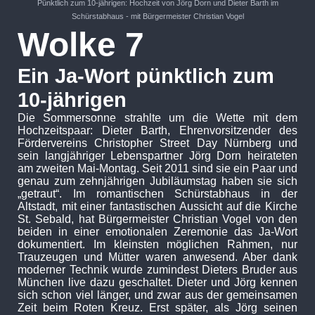
Pünktlich zum 10-jährigen: Hochzeit von Jörg Dorn und Dieter Barth im
Schürstabhaus - mit Bürgermeister Christian Vogel
Wolke 7
Ein Ja-Wort pünktlich zum
10-jährigen
Die Sommersonne strahlte um die Wette mit dem
Hochzeitspaar: Dieter Barth, Ehrenvorsitzender des
Fördervereins Christopher Street Day Nürnberg und
sein langjähriger Lebenspartner Jörg Dorn heirateten
am zweiten Mai-Montag. Seit 2011 sind sie ein Paar und
genau zum zehnjährigen Jubiläumstag haben sie sich
„getraut“. Im romantischen Schürstabhaus in der
Altstadt, mit einer fantastischen Aussicht auf die Kirche
St. Sebald, hat Bürgermeister Christian Vogel von den
beiden in einer emotionalen Zeremonie das Ja-Wort
dokumentiert. Im kleinsten möglichen Rahmen, nur
Trauzeugen und Mütter waren anwesend. Aber dank
moderner Technik wurde zumindest Dieters Bruder aus
München live dazu geschaltet. Dieter und Jörg kennen
sich schon viel länger, und zwar aus der gemeinsamen
Zeit beim Roten Kreuz. Erst später, als Jörg seinen