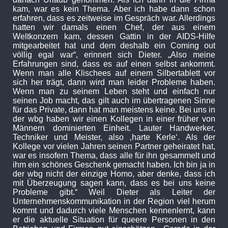
kam, war es kein Thema. Aber ich habe dann schon
erfahren, dass es zeitweise im Gespräch war. Allerdings
hatten wir damals einen Chef, der aus einem
Weltkonzern kam, dessen Gattin in der AIDS-Hilfe
mitgearbeitet hat und dem deshalb ein Coming out
völlig egal war“, erinnert sich Dieter. „Also meine
Erfahrungen sind, dass es auf einen selbst ankommt.
Wenn man alle Klischees auf einem Silbertablett vor
sich her trägt, dann wird man leider Probleme haben.
Wenn man zu seinem Leben steht und einfach nur
seinen Job macht, das gilt auch im übertragenen Sinne
für das Private, dann hat man meistens keine. Bei uns in
der wbg haben wir einen Kollegen in einer früher von
Männern dominierten Einheit. Lauter Handwerker,
Techniker und Meister, also ‚harte Kerle‘. Als der
Kollege vor vielen Jahren seinen Partner geheiratet hat,
war es insofern Thema, dass alle für ihn gesammelt und
ihm ein schönes Geschenk gemacht haben. Ich bin ja in
der wbg nicht der einzige Homo, aber denke, dass ich
mit Überzeugung sagen kann, dass es bei uns keine
Probleme gibt.“ Weil Dieter als Leiter der
Unternehmenskommunikation in der Region viel herum
kommt und dadurch viele Menschen kennenlernt, kann
er die aktuelle Situation für queere Personen in den