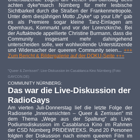
achten dyke*march Nürnberg für mehr lesbische
Sichtbarkeit durch die Straßen der Frankenmetropole.
Unter dem diesjährigen Motto „
Dyke* up your Life“
gab
es als Premiere sogar kleine Tanz-Einlagen am
Opernhaus, Kornmarkt und vor der Lorenzkirche. Bei
der Auftaktrede appellierte Christine Burmann, dass die
Community insgesamt mehr dahingehend
unterscheiden solle, wer wohlwollende Unterstützende
und Widersacher der queeren Community seien...
+++
Zum Bericht & Bildergalerie auf der DOKU-Seite +++
"Queer & Zerrissen": Live-Diskussion im Casablanca Kino Nürnberg (Foto:
GAYCON.DE)
COMMUNITY NÜRNBERG:
Das war die Live-Diskussion der
RadioGays
Am vierten Juli-Donnerstag lief die letzte Folge der
Radioserie „Innenansichten – Queer & Zerrissen“ mit
dem Thema „Wege aus der Spaltung“ als Live-
Podiumsdiskussion im Casablanca Kino im Rahmen
der CSD Nürnberg PRIDEWEEKS. Rund 20 Personen
folgten der Diskussion nach einem queeren Film im