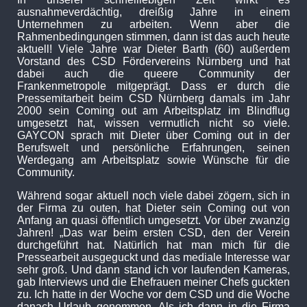
ausnahmeverdächtig, dreißig Jahre in einem
Unternehmen zu arbeiten. Wenn aber die
Rahmenbedingungen stimmen, dann ist das auch heute
aktuell! Viele Jahre war Dieter Barth (60) außerdem
Vorstand des CSD Fördervereins Nürnberg und hat
dabei auch die queere Community der
Frankenmetropole mitgeprägt. Dass er durch die
Pressemitarbeit beim CSD Nürnberg damals im Jahr
2000 sein Coming out am Arbeitsplatz im Blindflug
umgesetzt hat, wissen vermutlich nicht so viele.
GAYCON sprach mit Dieter über Coming out in der
Berufswelt und persönliche Erfahrungen, seinen
Werdegang am Arbeitsplatz sowie Wünsche für die
Community.
Während sogar aktuell noch viele dabei zögern, sich in
der Firma zu outen, hat Dieter sein Coming out von
Anfang an quasi öffentlich umgesetzt. Vor über zwanzig
Jahren! „Das war beim ersten CSD, den der Verein
durchgeführt hat. Natürlich hat man mich für die
Pressearbeit ausgeguckt und das mediale Interesse war
sehr groß. Und dann stand ich vor laufenden Kameras,
gab Interviews und die Ehefrauen meiner Chefs guckten
zu. Ich hatte in der Woche vor dem CSD und die Woche
danach Urlaub genommen. Als ich dann in die Firma