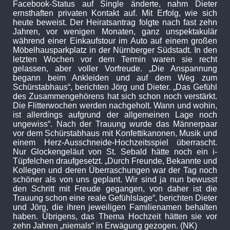
Facebook-Status auf Single änderte, nahm Dieter
ernsthaften privaten Kontakt auf. Mit Erfolg, wie sich
heute beweist. Der Heiratsantrag folgte nach fast zehn
Jahren, vor wenigen Monaten, ganz unspektakulär
während einer Einkaufstour im Auto auf einem großen
Möbelhausparkplatz in der Nürnberger Südstadt. In den
letzten Wochen vor dem Termin waren sie recht
gelassen, aber voller Vorfreude. „Die Anspannung
begann beim Ankleiden und auf dem Weg zum
Schürstabhaus“, berichten Jörg und Dieter. „Das Gefühl
des Zusammengehörens hat sich schon noch verstärkt.
Die Flitterwochen werden nachgeholt. Wann und wohin,
ist allerdings aufgrund der allgemeinen Lage noch
ungewiss“. Nach der Trauung wurde das Männerpaar
vor dem Schürstabhaus mit Konfettikanonen, Musik und
einem Herz-Ausschneide-Hochzeitsspiel überrascht.
Nur Glockengeläut von St. Sebald hätte noch ein i-
Tüpfelchen draufgesetzt. „Durch Freunde, Bekannte und
Kollegen und deren Überraschungen war der Tag noch
schöner als von uns geplant. Wir sind ja nun bewusst
den Schritt mit Freude gegangen, von daher ist die
Trauung schon eine reale Gefühlslage“, berichten Dieter
und Jörg, die ihren jeweiligen Familienamen behalten
haben. Übrigens, das Thema Hochzeit hätten sie vor
zehn Jahren „niemals“ in Erwägung gezogen. (NK)