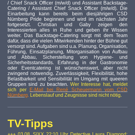
/ Chief Snack Officer (m/w/d) und Assistant Backstage-
Catering / Assistant Chief Snack Officer (m/w/d). Die
Einarbeitung kann bereits beim diesjährigen CSD
Nürnberg Pride beginnen und wird im nächsten Jahr
fortgesetzt. Christian und Gaby zeigen den
Interessierten alles in Ruhe und geben ihr Wissen
weiter. Das Backstage-Catering sorgt mit dem Team
dafür, dass die vielen Mitwirkenden hinter der Bühne gut
versorgt sind. Aufgaben sind u.a. Planung, Organisation,
Führung, Einsatzplanung, Mitorganisation von Aufbau
und Abbau, Sicherstellung von Hygiene- und
Sicherheitsstandards. Erfahrung in der Gastronomie
oder Eventcatering ist wünschenswert, aber nicht
zwingend notwendig. Zuverlässigkeit, Flexibilität, hohe
Belastbarkeit und Sensibilität im Umgang mit queeren
Gruppen sind zu beachten.
Wer Interesse hat, meldet
sich per
E-Mail bei René Scheuermann vom CSD
Nürnberg
.
Lebenslauf und Zeugnisse sind nicht nötig.
TV-Tipps
+++ 03.08. SIXX 22:10 Uhr Detective Laura Diamond: