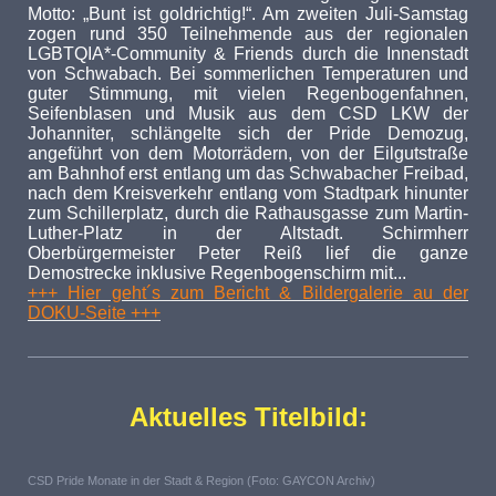
Motto: „Bunt ist goldrichtig!“. Am zweiten Juli-Samstag
zogen rund 350 Teilnehmende aus der regionalen
LGBTQIA*-Community & Friends durch die Innenstadt
von Schwabach. Bei sommerlichen Temperaturen und
guter Stimmung, mit vielen Regenbogenfahnen,
Seifenblasen und Musik aus dem CSD LKW der
Johanniter, schlängelte sich der Pride Demozug,
angeführt von dem Motorrädern, von der Eilgutstraße
am Bahnhof erst entlang um das Schwabacher Freibad,
nach dem Kreisverkehr entlang vom Stadtpark hinunter
zum Schillerplatz, durch die Rathausgasse zum Martin-
Luther-Platz in der Altstadt. Schirmherr
Oberbürgermeister Peter Reiß lief die ganze
Demostrecke inklusive Regenbogenschirm mit...
+++ Hier geht´s zum Bericht & Bildergalerie au der
DOKU-Seite +++
Aktuelles Titelbild:
CSD Pride Monate in der Stadt & Region (Foto: GAYCON Archiv)