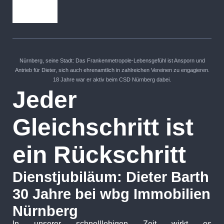
Nürnberg, seine Stadt: Das Frankenmetropole-Lebensgefühl ist Ansporn und
Antrieb für Dieter, sich auch ehrenamtlich in zahlreichen Vereinen zu engagieren.
18 Jahre war er aktiv beim CSD Nürnberg dabei.
Jeder
Gleichschritt ist
ein Rückschritt
Dienstjubiläum: Dieter Barth
30 Jahre bei wbg Immobilien
Nürnberg
In unserer schnelllebigen Zeit wirkt es