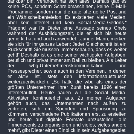
dankbar bin. Verändert hat sich alles. Damals gab es
keine PCs, sondern Schreibmaschinen, keine E-Mail-
Programme, sondern nur die gute alte gelbe Post und
ein Wählscheibentelefon. Es existierten viele Medien,
aber kein Internet und kein Social-Media-Gedöns.“
Prägend war für Dieter eine Aussage seines Chefs
während der Ausbildungszeit, die er sich bis heute
gemerkt hat und auch anwendet: „Junger Mann, merken
sie sich für ihr ganzes Leben: Jeder Gleichschritt ist ein
Rückschritt! Sie müssen immer schauen, dass es weiter
geht!“ Deshalb ist es eine seiner wichtigsten Aufgaben,
beruflich und privat immer am Ball zu bleiben. Als Leiter
der wbg-Unternehmenskommunikation und
Pressesprecher, sowie auch in den Vereinen, in denen
er aktiv ist, stets den Informationsaustausch
weiterzuentwickeln. „So hatte die wbg als eines der
größten Unternehmen ihrer Zunft bereits 1996 einen
Internetauftritt. Heute bauen wir die Social Media-
Aktivitäten kontinuierlich aus. Zu meinen Aufgaben
gehört auch, das Unternehmen nach außen zu
vertreten, sich um Spenden und Sponsoring zu
kümmern, verschiedene Publikationen erst zu erstellen
und heute auf digitale Formate umzustellen, alle
Firmenevents zu organisieren und vieles, vieles andere
mehr“, gibt Dieter einen Einblick in sein Aufgabengebiet.