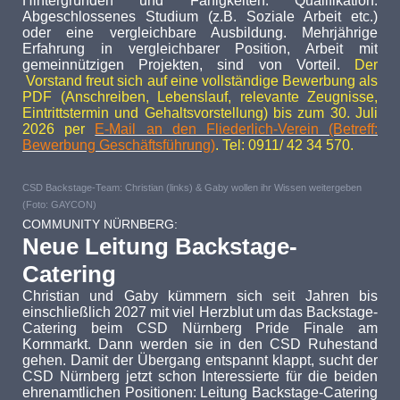
Hintergründen und Fähigkeiten. Qualifikation:
Abgeschlossenes Studium (z.B. Soziale Arbeit etc.)
oder eine vergleichbare Ausbildung. Mehrjährige
Erfahrung in vergleichbarer Position, Arbeit mit
gemeinnützigen Projekten, sind von Vorteil.
Der
Vorstand freut sich auf eine vollständige Bewerbung als
PDF (Anschreiben, Lebenslauf, relevante Zeugnisse,
Eintrittstermin und Gehaltsvorstellung) bis zum 30. Juli
2026 per
E-Mail an den Fliederlich-Verein (Betreff:
Bewerbung Geschäftsführung)
. Tel: 0911/ 42 34 570.
CSD Backstage-Team: Christian (links) & Gaby wollen ihr Wissen weitergeben
(Foto: GAYCON)
COMMUNITY NÜRNBERG:
Neue Leitung Backstage-
Catering
Christian und Gaby kümmern sich seit Jahren bis
einschließlich 2027 mit viel Herzblut um das Backstage-
Catering beim CSD Nürnberg Pride Finale am
Kornmarkt. Dann werden sie in den CSD Ruhestand
gehen. Damit der Übergang entspannt klappt, sucht der
CSD Nürnberg jetzt schon Interessierte für die beiden
ehrenamtlichen Positionen: Leitung Backstage-Catering