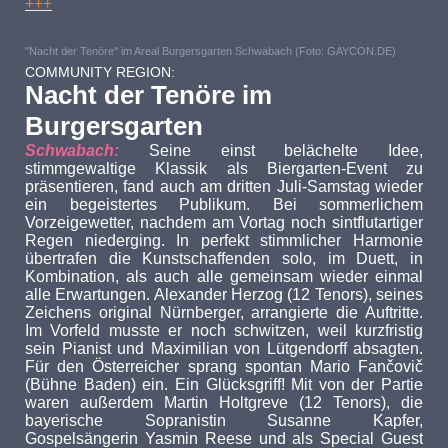
+++
"Nacht der Tenöre" im Areal Burgersgarten Schwabach (Foto: GAYCON.DE)
COMMUNITY REGION:
Nacht der Tenöre im
Burgersgarten
Schwabach:
Seine einst belächelte Idee,
stimmgewaltige Klassik als Biergarten-Event zu
präsentieren, fand auch am dritten Juli-Samstag wieder
ein begeistertes Publikum. Bei sommerlichem
Vorzeigewetter, nachdem am Vortag noch sintflutartiger
Regen niederging. In perfekt stimmlicher Harmonie
übertrafen die Kunstschaffenden solo, im Duett, in
Kombination, als auch alle gemeinsam wieder einmal
alle Erwartungen. Alexander Herzog (12 Tenors), seines
Zeichens original Nürnberger, arrangierte die Auftritte.
Im Vorfeld musste er noch schwitzen, weil kurzfristig
sein Pianist und Maximilian von Lütgendorff absagten.
Für den Österreicher sprang spontan Mario Fančovič
(Bühne Baden) ein. Ein Glücksgriff! Mit von der Partie
waren außerdem Martin Holtgreve (12 Tenors), die
bayerische Sopranistin Susanne Kapfer,
Gospelsängerin Yasmin Reese und als Special Guest