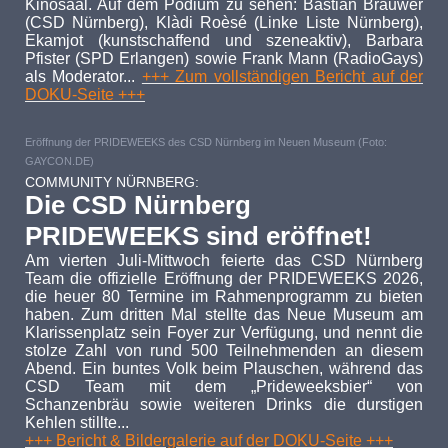
Kinosaal. Auf dem Podium zu sehen: Bastian Brauwer
(CSD Nürnberg), Klàdi Roèsé (Linke Liste Nürnberg),
Ekamjot (kunstschaffend und szeneaktiv), Barbara
Pfister (SPD Erlangen) sowie Frank Mann (RadioGays)
als Moderator...
+++ Zum vollständigen Bericht auf der
DOKU-Seite +++
Eröffnung der PRIDEWEEKS des CSD Nürnberg im Neuen Museum (Foto:
GAYCON.DE)
COMMUNITY NÜRNBERG:
Die CSD Nürnberg
PRIDEWEEKS sind eröffnet!
Am vierten Juli-Mittwoch feierte das CSD Nürnberg
Team die offizielle Eröffnung der PRIDEWEEKS 2026,
die heuer 80 Termine im Rahmenprogramm zu bieten
haben. Zum dritten Mal stellte das Neue Museum am
Klarissenplatz sein Foyer zur Verfügung, und nennt die
stolze Zahl von rund 500 Teilnehmenden an diesem
Abend. Ein buntes Volk beim Plauschen, während das
CSD Team mit dem „Prideweeksbier“ von
Schanzenbräu sowie weiteren Drinks die durstigen
Kehlen stillte...
+++ Bericht & Bildergalerie auf der DOKU-Seite +++