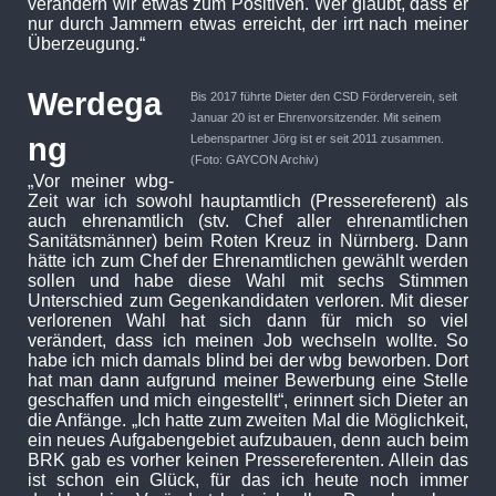
verändern wir etwas zum Positiven. Wer glaubt, dass er
nur durch Jammern etwas erreicht, der irrt nach meiner
Überzeugung.“
Werdega
Bis 2017 führte Dieter den CSD Förderverein, seit
Januar 20 ist er Ehrenvorsitzender. Mit seinem
ng
Lebenspartner Jörg ist er seit 2011 zusammen.
(Foto: GAYCON Archiv)
„
Vor meiner wbg-
Zeit war ich sowohl hauptamtlich (Pressereferent) als
auch ehrenamtlich (stv. Chef aller ehrenamtlichen
Sanitätsmänner) beim Roten Kreuz in Nürnberg. Dann
hätte ich zum Chef der Ehrenamtlichen gewählt werden
sollen und habe diese Wahl mit sechs Stimmen
Unterschied zum Gegenkandidaten verloren. Mit dieser
verlorenen Wahl hat sich dann für mich so viel
verändert, dass ich meinen Job wechseln wollte. So
habe ich mich damals blind bei der wbg beworben. Dort
hat man dann aufgrund meiner Bewerbung eine Stelle
geschaffen und mich eingestellt“, erinnert sich Dieter an
die Anfänge. „Ich hatte zum zweiten Mal die Möglichkeit,
ein neues Aufgabengebiet aufzubauen, denn auch beim
BRK gab es vorher keinen Pressereferenten. Allein das
ist schon ein Glück, für das ich heute noch immer